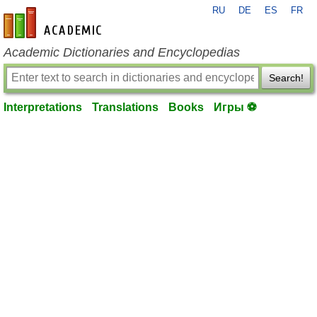
RU
DE
ES
FR
en-academic.com
Academic Dictionaries and Encyclopedias
Search!
Interpretations
Translations
Books
Игры ⚽