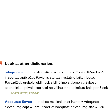
Look at other dictionaries:
adequate start
— galiojantis startas statusas T sritis Kūno kultūra
ir sportas apibrėžtis Pavienis startas nustatyto laiko ribose.
Pavyzdžiui, greitojo leidimosi, slidinėjimo slalomo varžybose
sportininkas privalo startuoti ne vėliau ir ne anksčiau kaip per 3 sek
…
Sporto terminų žodynas
Adequate Seven
— Infobox musical artist Name = Adequate
Seven Img capt = Tom Pinder of Adequate Seven Img size = 220