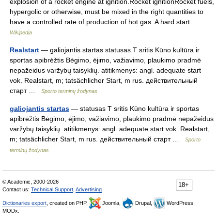
explosion of a rocket engine at ignition.Rocket ignitionRocket fuels,
hypergolic or otherwise, must be mixed in the right quantities to
have a controlled rate of production of hot gas. A hard start… …
Wikipedia
Realstart
— galiojantis startas statusas T sritis Kūno kultūra ir
sportas apibrėžtis Bėgimo, ėjimo, važiavimo, plaukimo pradmė
nepažeidus varžybų taisyklių. atitikmenys: angl. adequate start
vok. Realstart, m; tatsächlicher Start, m rus. действительный
старт …
Sporto terminų žodynas
galiojantis startas
— statusas T sritis Kūno kultūra ir sportas
apibrėžtis Bėgimo, ėjimo, važiavimo, plaukimo pradmė nepažeidus
varžybų taisyklių. atitikmenys: angl. adequate start vok. Realstart,
m; tatsächlicher Start, m rus. действительный старт …
Sporto
terminų žodynas
© Academic, 2000-2026
18+
Contact us:
Technical Support
,
Advertising
Dictionaries export
, created on PHP,
Joomla,
Drupal,
WordPress,
MODx.