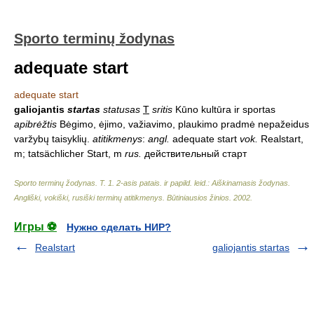
Sporto terminų žodynas
adequate start
adequate start
galiojantis
startas
statusas
T
sritis
Kūno kultūra ir sportas
apibrėžtis
Bėgimo, ėjimo, važiavimo, plaukimo pradmė nepažeidus
varžybų taisyklių.
atitikmenys
:
angl.
adequate start
vok.
Realstart,
m; tatsächlicher Start, m
rus.
действительный старт
Sporto terminų žodynas. T. 1. 2-asis patais. ir papild. leid.: Aiškinamasis žodynas.
Angliški, vokiški, rusiški terminų atitikmenys. Būtiniausios žinios
.
2002
.
Игры ⚽
Нужно сделать НИР?
Realstart
galiojantis startas