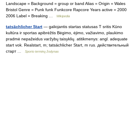
Landscape = Background = group or band Alias = Origin = Wales
Bristol Genre = Punk funk Funkcore Rapcore Years active = 2000
2006 Label = Breaking …
Wikipedia
tatsächlicher Start
— galiojantis startas statusas T sritis Kūno
kultūra ir sportas apibrėžtis Bėgimo, ėjimo, važiavimo, plaukimo
pradmė nepažeidus varžybų taisyklių. atitikmenys: angl. adequate
start vok. Realstart, m; tatsächlicher Start, m rus. действительный
старт …
Sporto terminų žodynas